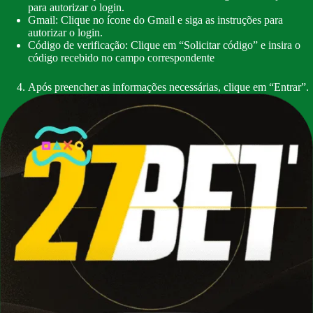
para autorizar o login.
Gmail: Clique no ícone do Gmail e siga as instruções para
autorizar o login.
Código de verificação: Clique em “Solicitar código” e insira o
código recebido no campo correspondente
Após preencher as informações necessárias, clique em “Entrar”.