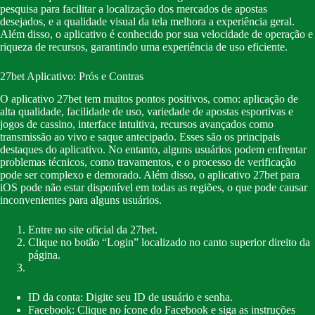
pesquisa para facilitar a localização dos mercados de apostas
desejados, e a qualidade visual da tela melhora a experiência geral.
Além disso, o aplicativo é conhecido por sua velocidade de operação e
riqueza de recursos, garantindo uma experiência de uso eficiente.
27bet Aplicativo: Prós e Contras
O aplicativo 27bet tem muitos pontos positivos, como: aplicação de
alta qualidade, facilidade de uso, variedade de apostas esportivas e
jogos de cassino, interface intuitiva, recursos avançados como
transmissão ao vivo e saque antecipado. Esses são os principais
destaques do aplicativo. No entanto, alguns usuários podem enfrentar
problemas técnicos, como travamentos, e o processo de verificação
pode ser complexo e demorado. Além disso, o aplicativo 27bet para
iOS pode não estar disponível em todas as regiões, o que pode causar
inconvenientes para alguns usuários.
Entre no site oficial da 27bet.
Clique no botão “Login” localizado no canto superior direito da
página.
ID da conta: Digite seu ID de usuário e senha.
Facebook: Clique no ícone do Facebook e siga as instruções