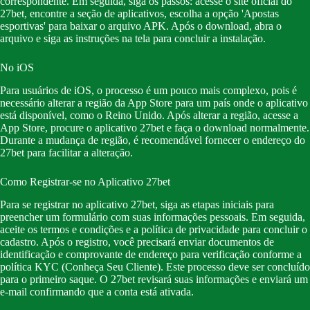
correspondente. Em seguida, siga os passos: acesse o site oficial do
27bet, encontre a seção de aplicativos, escolha a opção 'Apostas
esportivas' para baixar o arquivo APK. Após o download, abra o
arquivo e siga as instruções na tela para concluir a instalação.
No iOS
Para usuários de iOS, o processo é um pouco mais complexo, pois é
necessário alterar a região da App Store para um país onde o aplicativo
está disponível, como o Reino Unido. Após alterar a região, acesse a
App Store, procure o aplicativo 27bet e faça o download normalmente.
Durante a mudança de região, é recomendável fornecer o endereço do
27bet para facilitar a alteração.
Como Registrar-se no Aplicativo 27bet
Para se registrar no aplicativo 27bet, siga as etapas iniciais para
preencher um formulário com suas informações pessoais. Em seguida,
aceite os termos e condições e a política de privacidade para concluir o
cadastro. Após o registro, você precisará enviar documentos de
identificação e comprovante de endereço para verificação conforme a
política KYC (Conheça Seu Cliente). Este processo deve ser concluído
para o primeiro saque. O 27bet revisará suas informações e enviará um
e-mail confirmando que a conta está ativada.