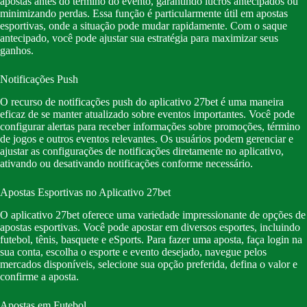
apostas antes do término do evento, garantindo lucros antecipados ou
minimizando perdas. Essa função é particularmente útil em apostas
esportivas, onde a situação pode mudar rapidamente. Com o saque
antecipado, você pode ajustar sua estratégia para maximizar seus
ganhos.
Notificações Push
O recurso de notificações push do aplicativo 27bet é uma maneira
eficaz de se manter atualizado sobre eventos importantes. Você pode
configurar alertas para receber informações sobre promoções, término
de jogos e outros eventos relevantes. Os usuários podem gerenciar e
ajustar as configurações de notificações diretamente no aplicativo,
ativando ou desativando notificações conforme necessário.
Apostas Esportivas no Aplicativo 27bet
O aplicativo 27bet oferece uma variedade impressionante de opções de
apostas esportivas. Você pode apostar em diversos esportes, incluindo
futebol, tênis, basquete e eSports. Para fazer uma aposta, faça login na
sua conta, escolha o esporte e evento desejado, navegue pelos
mercados disponíveis, selecione sua opção preferida, defina o valor e
confirme a aposta.
Apostas em Futebol