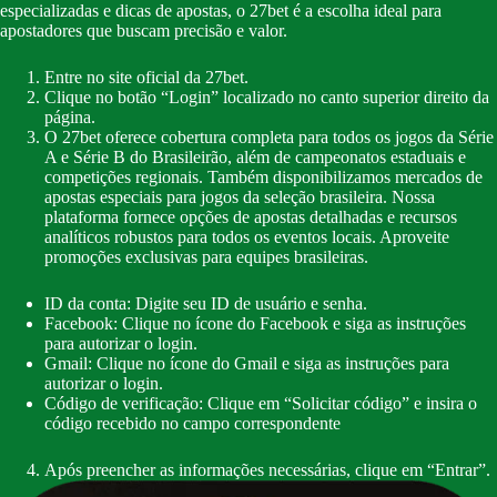
especializadas e dicas de apostas, o 27bet é a escolha ideal para
apostadores que buscam precisão e valor.
Entre no site oficial da 27bet.
Clique no botão “Login” localizado no canto superior direito da
página.
O 27bet oferece cobertura completa para todos os jogos da Série
A e Série B do Brasileirão, além de campeonatos estaduais e
competições regionais. Também disponibilizamos mercados de
apostas especiais para jogos da seleção brasileira. Nossa
plataforma fornece opções de apostas detalhadas e recursos
analíticos robustos para todos os eventos locais. Aproveite
promoções exclusivas para equipes brasileiras.
ID da conta: Digite seu ID de usuário e senha.
Facebook: Clique no ícone do Facebook e siga as instruções
para autorizar o login.
Gmail: Clique no ícone do Gmail e siga as instruções para
autorizar o login.
Código de verificação: Clique em “Solicitar código” e insira o
código recebido no campo correspondente
Após preencher as informações necessárias, clique em “Entrar”.